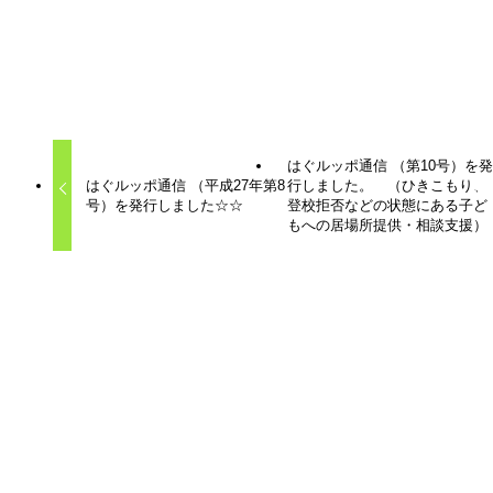
＊はぐルッポ通信＊
はぐルッポ通信
はぐルッポ通信 （第10号）を
はぐルッポ通信 （平成27年第8
行しました。 （ひきこもり、
号）を発行しました☆☆
登校拒否などの状態にある子ど
もへの居場所提供・相談支援）
関連記事