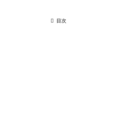
PAGE TOP
閉じる
目次
閉じる