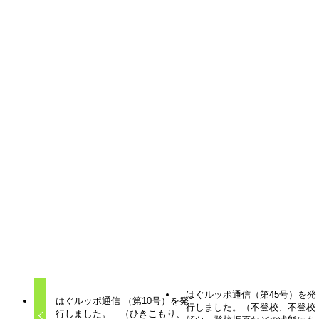
はぐルッポ通信
不登校支援
子育て
居場所
相談
はぐルッポ通信（第45号）を発
はぐルッポ通信 （第10号）を発
行しました。（不登校、不登校
行しました。 （ひきこもり、