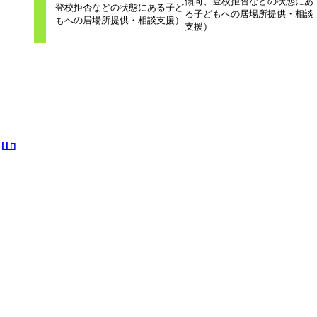
傾向、登校拒否などの状態にあ
登校拒否などの状態にある子ど
る子どもへの居場所提供・相談
もへの居場所提供・相談支援）
支援）
関連記事