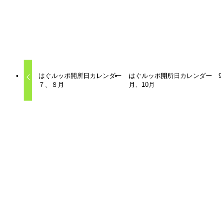
所でありたいと考えています。
また悩みを抱える保護者の相談の場所でもあります。
はぐルッポカレンダー
はぐルッポ開所日カレンダー
はぐルッポ開所日カレンダー 
７、８月
月、10月
関連記事