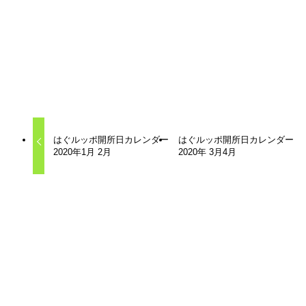
て、言いたいことが言え、安心して失敗することのできる場
所。何もしないでいることもできる場所。ただ、居ていい場
所でありたいと考えています。
また悩みを抱える保護者の相談の場所でもあります。
はぐルッポカレンダー
不登校支援
子ども
子育て
居場所
相談
はぐルッポ開所日カレンダー
はぐルッポ開所日カレンダー
2020年1月 2月
2020年 3月4月
関連記事