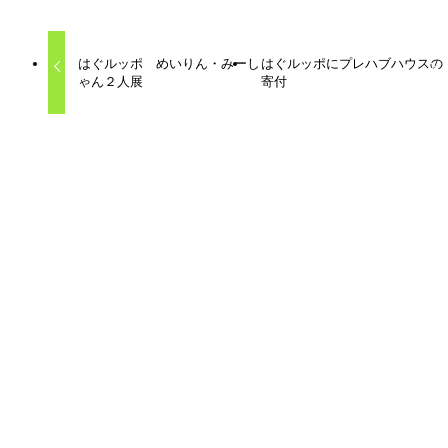
はぐルッポ めいりん・みーし
はぐルッポにプレハブハウスの
ゃん２人展
寄付
関連記事