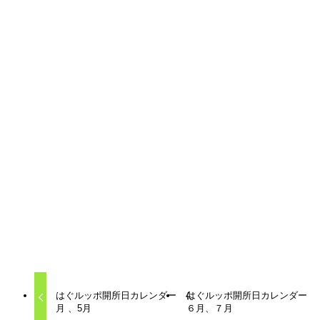
「はぐルッポ」は様々な理由で学校へ行くことができなかっ
たり、登校していても苦しい思いをしている子どもたちの居
場所です。子どもが自分を取り戻し、自分で考え自分で決め
てその一歩を踏み出すためのエネルギーを育むお手伝いをし
ています。子どもたち誰もが、ありのままの自分でいられ
て、言いたいことが言え、安心して失敗することのできる場
所。何もしないでいることもできる場所。ただ、居ていい場
所でありたいと考えています。
また悩みを抱える保護者の相談の場所でもあります。
はぐルッポカレンダー
不登校支援
子育て
居場所
相談
はぐルッポ開所日カレンダー 4
はぐルッポ開所日カレンダー
月 、5月
６月、７月