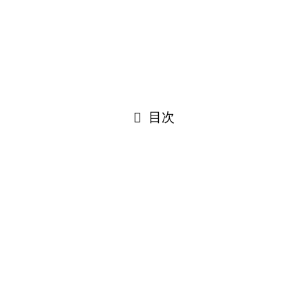
Facebook
©
はぐルッポ│松本市こどもの支援相談スペース.
PAGE TOP
閉じる
目次
閉じる