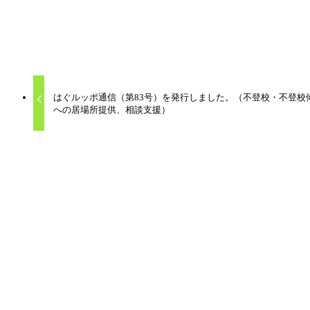
また悩みを抱える保護者の相談の場所でもあります。
はぐルッポ通信
はぐルッポ
不登校支援
子ども
子育て
居場所
相談
はぐルッポ通信（第83号）を発行しました。（不登校・不登校
への居場所提供、相談支援）
関連記事