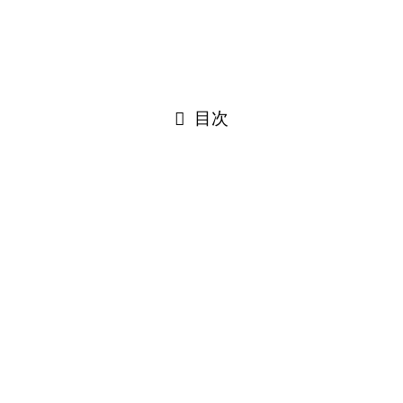
©
はぐルッポ│松本市こどもの支援相談スペース.
PAGE TOP
閉じる
目次
閉じる