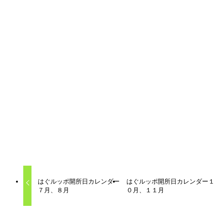
「はぐルッポ」は様々な理由で学校へ行くことができなかっ
たり、登校していても苦しい思いをしている子どもたちの居
場所です。子どもが自分を取り戻し、自分で考え自分で決め
てその一歩を踏み出すためのエネルギーを育むお手伝いをし
ています。子どもたち誰もが、ありのままの自分でいられ
て、言いたいことが言え、安心して失敗することのできる場
所。何もしないでいることもできる場所。ただ、居ていい場
所でありたいと考えています。
はぐルッポカレンダー
はぐルッポ
不登校支援
子ども
子育て
居場所
相談
はぐルッポ開所日カレンダー
はぐルッポ開所日カレンダー１
７月、８月
０月、１１月