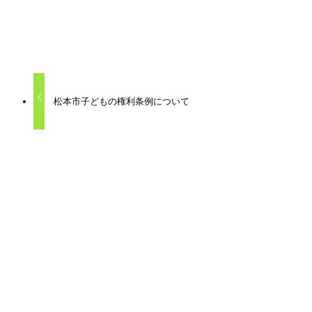
しかし、箱だけあってもダメだと思います。
はぐルッポも同じ。誰がどんな思いでそこをやるのかという
コラム
松本市子どもの権利条例について
関連記事