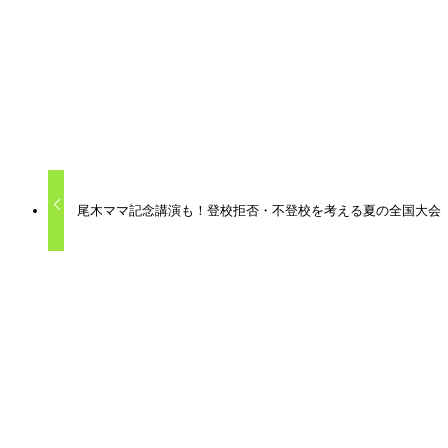
お問合せやお申込みは
よつ葉の会
naganoyotsubanokai@yahoo.co.jp
青木さん【090-3349-7651】
イベント紹介
尾木ママ記念講演も！登校拒否・不登校を考える夏の全国大会
関連記事