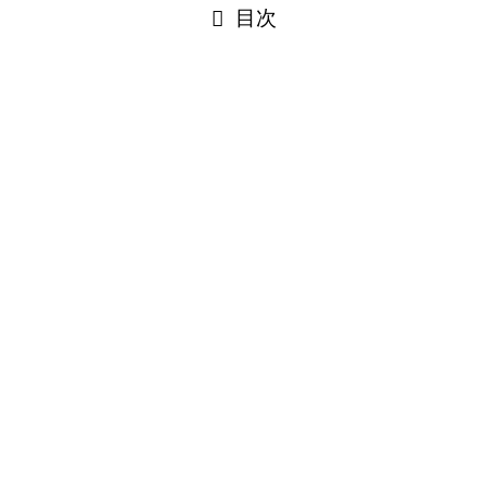
目次
を開催します
催されます。
医学教室・特任教授】
あります】