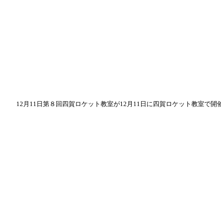
12月11日第８回四賀ロケット教室が12月11日に四賀ロケット教室で開