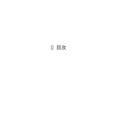
Facebook
©
はぐルッポ│松本市こどもの支援相談スペース.
PAGE TOP
閉じる
目次
閉じる