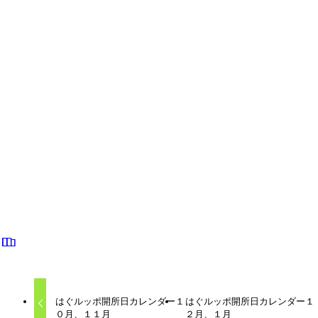
「はぐルッポ」は様々な理由で学校へ行くことができなかっ
たり、登校していても苦しい思いをしている子どもたちの居
場所です。子どもが自分を取り戻し、自分で考え自分で決め
てその一歩を踏み出すためのエネルギーを育むお手伝いをし
ています。子どもたち誰もが、ありのままの自分でいられ
て、言いたいことが言え、安心して失敗することのできる場
所。何もしないでいることもできる場所。ただ、居ていい場
所でありたいと考えています。
はぐルッポカレンダー
はぐルッポ
不登校支援
子ども
子育て
居場所
相談
はぐルッポ開所日カレンダー１
はぐルッポ開所日カレンダー１
０月、１１月
２月、１月