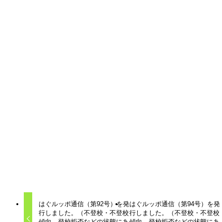
はぐルッポ通信
はぐルッポ
不登校支援
子ども
子育て
居場所
相談
はぐルッポ通信（第92号）を発
はぐルッポ通信（第94号）を発
行しました。（不登校・不登校
行しました。（不登校・不登校
傾向、登校拒否などの状態にあ
傾向、登校拒否などの状態にあ