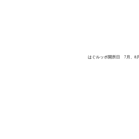
たいことが言え、安心して失敗することのできる場所。何もし
はぐルッポ開所日 7月、8