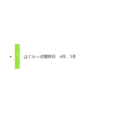
の一歩を踏み出すためのエネルギーを育むお手伝いをしてい
ないでいることもできる場所。ただ、居ていい場所でありた
はぐルッポカレンダー
はぐルッポ
不登校支援
子ども
子育て
居場所
相談
はぐルッポ開所日 4月、5月
関連記事