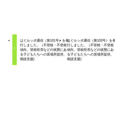
所。何もしないでいることもできる場所。ただ、居ていい場
所でありたいと考えています。
はぐルッポ通信
はぐルッポ
不登校支援
子ども
子育て
居場所
相談
はぐルッポ通信（第101号）を発
はぐルッポ通信（第103号）を
行しました。（不登校・不登校
行しました。（不登校・不登校
傾向、登校拒否などの状態にあ
傾向、登校拒否などの状態にあ
る子どもたちへの居場所提供、
る子どもたちへの居場所提供、
相談支援)
相談支援)
関連記事