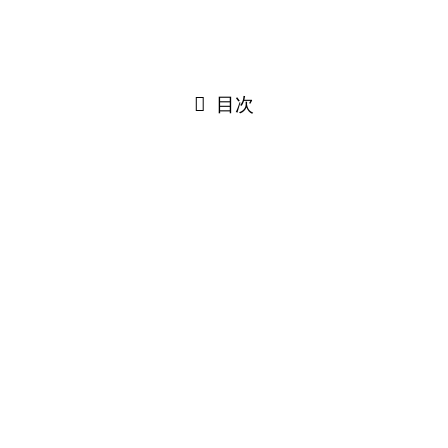
©
はぐルッポ│松本市こどもの支援相談スペース.
PAGE TOP
閉じる
目次
閉じる