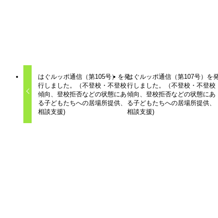
しないでいることもできる場所。ただ、居ていい場所であり
たいと考えています。
はぐルッポ通信
はぐルッポ
不登校支援
子ども
子育て
居場所
相談
はぐルッポ通信（第105号）を発
はぐルッポ通信（第107号）を
行しました。（不登校・不登校
行しました。（不登校・不登校
傾向、登校拒否などの状態にあ
傾向、登校拒否などの状態にあ
る子どもたちへの居場所提供、
る子どもたちへの居場所提供、
相談支援)
相談支援)
関連記事