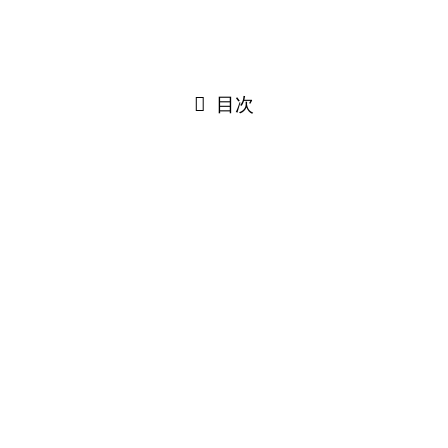
©
はぐルッポ│松本市こどもの支援相談スペース.
PAGE TOP
閉じる
目次
閉じる