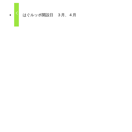
はぐルッポ開設日 ３月、４月
関連記事
はぐルッポ開設日カレンダー ８月、９月
2025年7月4日