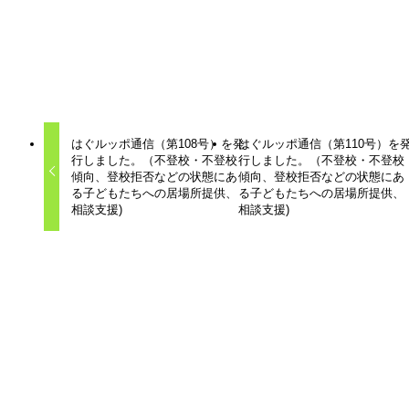
しないでいることもできる場所。ただ、居ていい場所であり
たいと考えています。
はぐルッポ通信
はぐルッポ
不登校支援
子ども
子育て
居場所
相談
はぐルッポ通信（第108号）を発
はぐルッポ通信（第110号）を
行しました。（不登校・不登校
行しました。（不登校・不登校
傾向、登校拒否などの状態にあ
傾向、登校拒否などの状態にあ
る子どもたちへの居場所提供、
る子どもたちへの居場所提供、
相談支援)
相談支援)
関連記事