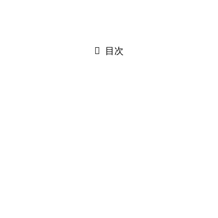
©
はぐルッポ│松本市こどもの支援相談スペース.
PAGE TOP
閉じる
目次
閉じる